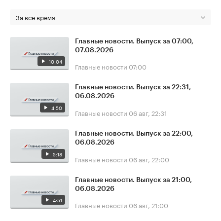
За все время
Главные новости. Выпуск за 07:00,
07.08.2026
10:04
Главные новости
07:00
Главные новости. Выпуск за 22:31,
06.08.2026
4:50
Главные новости
06 авг, 22:31
Главные новости. Выпуск за 22:00,
06.08.2026
5:18
Главные новости
06 авг, 22:00
Главные новости. Выпуск за 21:00,
06.08.2026
4:51
Главные новости
06 авг, 21:00