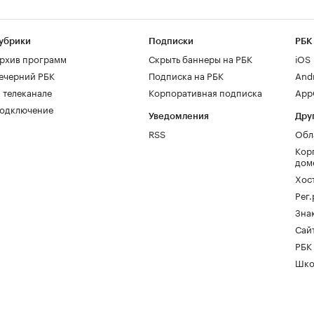
убрики
Подписки
РБК
рхив программ
Скрыть баннеры на РБК
iOS
ечерний РБК
Подписка на РБК
And
 телеканале
Корпоративная подписка
AppG
одключение
Уведомления
Дру
RSS
Обл
Кор
дом
Хос
Рег
Зна
Сайт
РБК
Шко