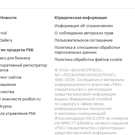
 Новости
Юридическая информация
Информация об ограничениях
roid
О соблюдении авторских прав
allery
Пользовательское соглашение
Политика в отношении обработки
гие продукты РБК
персональных данных
ако для бизнеса
Политика обработки файлов cookie
поративный регистратор
енов
© ООО «БИЗНЕСПРЕСС»,
АО «РОСБИЗНЕСКОНСАЛТИНГ»,
тинг сайтов
1995–2026
. Сообщения и материалы
.решения
информационного агентства «РБК»
(свидетельство о регистрации
комства
средства массовой информации
 знакомств podbor.ru
выдано Федеральной службой
по надзору в сфере связи,
 Курсы
информационных технологий
ла управления РБК
и массовых коммуникаций
(Роскомнадзор) 09.12.2015 за номером
ИА №ФС77-63848) и сетевого издания
«РБК» (свидетельство о регистрации
средства массовой информации