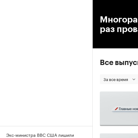
00
Многораз
раз про
Все выпу
За все время
Экс-министра ВВС США лишили