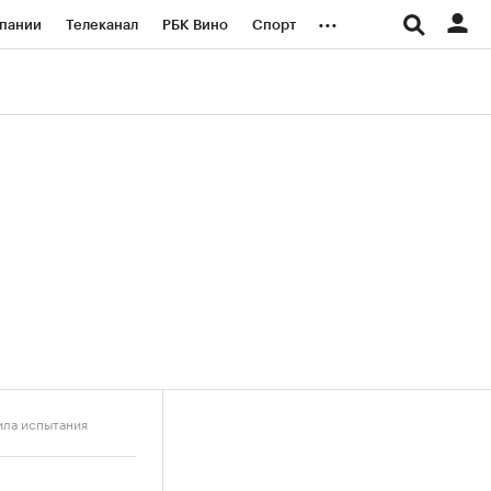
...
пании
Телеканал
РБК Вино
Спорт
ые проекты
Город
Стиль
Крипто
Спецпроекты СПб
логии и медиа
Финансы
ила испытания