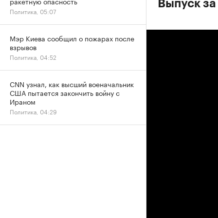
ракетную опасность
Выпуск за 
Политика, 05:07
Мэр Киева сообщил о пожарах после
взрывов
Политика, 04:52
CNN узнал, как высший военачальник
США пытается закончить войну с
Ираном
Политика, 04:29