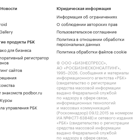
 Новости
Юридическая информация
Информация об ограничениях
roid
О соблюдении авторских прав
allery
Пользовательское соглашение
Политика в отношении обработки
гие продукты РБК
персональных данных
ако для бизнеса
Политика обработки файлов cookie
поративный регистратор
енов
© ООО «БИЗНЕСПРЕСС»,
АО «РОСБИЗНЕСКОНСАЛТИНГ»,
тинг сайтов
1995–2026
. Сообщения и материалы
.решения
информационного агентства «РБК»
(свидетельство о регистрации
комства
средства массовой информации
 знакомств podbor.ru
выдано Федеральной службой
по надзору в сфере связи,
 Курсы
информационных технологий
ла управления РБК
и массовых коммуникаций
(Роскомнадзор) 09.12.2015 за номером
ИА №ФС77-63848) и сетевого издания
«РБК» (свидетельство о регистрации
средства массовой информации
выдано Федеральной службой
по надзору в сфере связи,