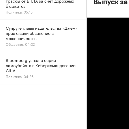
трассы от БПЛА за счет дорожных
Выпуск за
бюджетов
Политика, 05:15
Супруге главы издательства «Джем»
предъявили обвинение в
мошенничестве
Общество, 04:32
Bloomberg узнал о серии
самоубийств в Киберкомандовании
США
Политика, 04:26