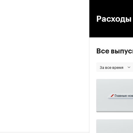
00
Расходы 
Все выпу
За все время