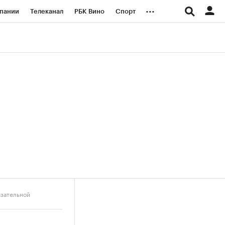
...
пании
Телеканал
РБК Вино
Спорт
ые проекты
Город
Стиль
Крипто
Спецпроекты СПб
логии и медиа
Финансы
язательной