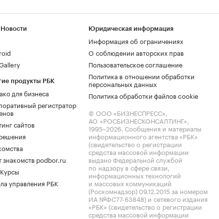
 Новости
Юридическая информация
Информация об ограничениях
roid
О соблюдении авторских прав
allery
Пользовательское соглашение
Политика в отношении обработки
гие продукты РБК
персональных данных
ако для бизнеса
Политика обработки файлов cookie
поративный регистратор
енов
© ООО «БИЗНЕСПРЕСС»,
АО «РОСБИЗНЕСКОНСАЛТИНГ»,
тинг сайтов
1995–2026
. Сообщения и материалы
.решения
информационного агентства «РБК»
(свидетельство о регистрации
комства
средства массовой информации
 знакомств podbor.ru
выдано Федеральной службой
по надзору в сфере связи,
 Курсы
информационных технологий
ла управления РБК
и массовых коммуникаций
(Роскомнадзор) 09.12.2015 за номером
ИА №ФС77-63848) и сетевого издания
«РБК» (свидетельство о регистрации
средства массовой информации