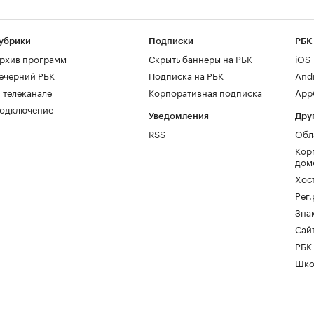
убрики
Подписки
РБК
рхив программ
Скрыть баннеры на РБК
iOS
ечерний РБК
Подписка на РБК
And
 телеканале
Корпоративная подписка
AppG
одключение
Уведомления
Дру
RSS
Обл
Кор
дом
Хос
Рег
Зна
Сайт
РБК
Шко