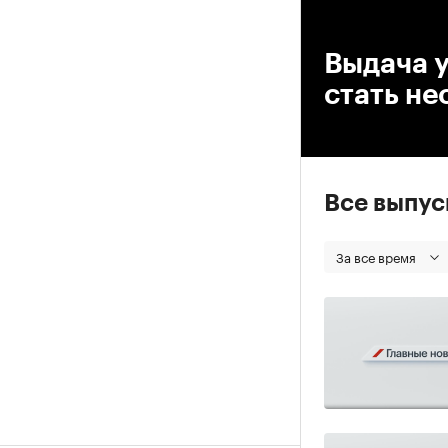
00
Выдача 
стать не
Все выпу
За все время