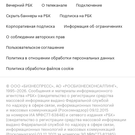
Вечерний РБК
О телеканале
Подключение
Скрыть баннеры на РБК
Подписка на РБК
Корпоративная подписка
Информация об ограничениях
О соблюдении авторских прав
Пользовательское соглашение
Политика в отношении обработки персональных данных
Политика обработки файлов cookie
© ООО «БИЗНЕСПРЕСС», АО «РОСБИЗНЕСКОНСАЛТИНГ»,
1995–2026
. Сообщения и материалы информационного
агентства «РБК» (свидетельство о регистрации средства
массовой информации выдано Федеральной службой
по надзору в сфере связи, информационных технологий
и массовых коммуникаций (Роскомнадзор) 09.12.2015
за номером ИА №ФС77-63848) и сетевого издания «РБК»
(свидетельство о регистрации средства массовой информации
выдано Федеральной службой по надзору в сфере связи,
информационных технологий и массовых коммуникаций
(Роскомнадзор) 03.12.2021 за номером ЭЛ №ФС77-82385)