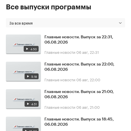
Все выпуски программы
За все время
Главные новости. Выпуск за 22:31,
06.08.2026
4:50
Главные новости
06 авг, 22:31
Главные новости. Выпуск за 22:00,
06.08.2026
5:18
Главные новости
06 авг, 22:00
Главные новости. Выпуск за 21:00,
06.08.2026
4:51
Главные новости
06 авг, 21:00
Главные новости. Выпуск за 18:45,
06.08.2026