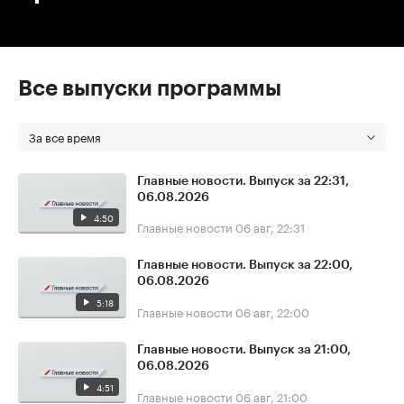
Все выпуски программы
За все время
Главные новости. Выпуск за 22:31,
06.08.2026
4:50
Главные новости
06 авг, 22:31
Главные новости. Выпуск за 22:00,
06.08.2026
5:18
Главные новости
06 авг, 22:00
Главные новости. Выпуск за 21:00,
06.08.2026
4:51
Главные новости
06 авг, 21:00