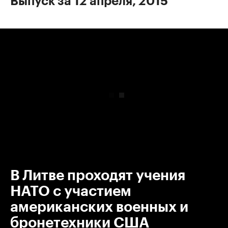
Выпуск за 12 апреля, 2015
00:00
/
00:00
В Литве проходят учения
НАТО с участием
американских военных и
бронетехники США