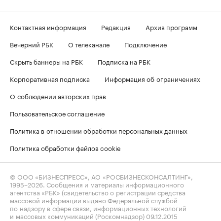
Контактная информация
Редакция
Архив программ
Вечерний РБК
О телеканале
Подключение
Скрыть баннеры на РБК
Подписка на РБК
Корпоративная подписка
Информация об ограничениях
О соблюдении авторских прав
Пользовательское соглашение
Политика в отношении обработки персональных данных
Политика обработки файлов cookie
© ООО «БИЗНЕСПРЕСС», АО «РОСБИЗНЕСКОНСАЛТИНГ»,
1995–2026
. Сообщения и материалы информационного
агентства «РБК» (свидетельство о регистрации средства
массовой информации выдано Федеральной службой
по надзору в сфере связи, информационных технологий
и массовых коммуникаций (Роскомнадзор) 09.12.2015