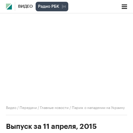
ВИДЕО
Видео
/
Передачи
/
Главные новости
/
Париж о нападении на Украину
Выпуск за 11 апреля, 2015