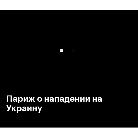
00:00
/
00:00
Париж о нападении на
Украину