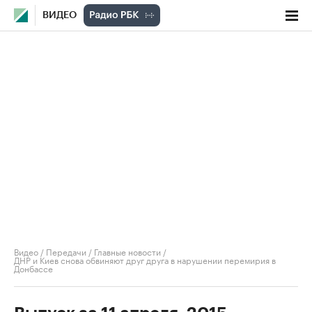
ВИДЕО
Видео
/
Передачи
/
Главные новости
/
ДНР и Киев снова обвиняют друг друга в нарушении перемирия в
Донбассе