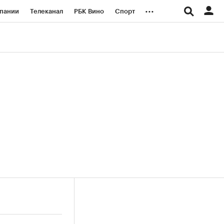
...
пании
Телеканал
РБК Вино
Спорт
ые проекты
Город
Стиль
Крипто
Спецпроекты СПб
логии и медиа
Финансы