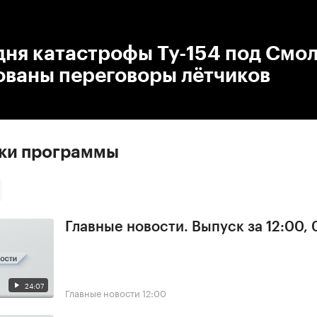
:00
/
00:00
 дня катастрофы Ту-154 под Смо
ованы переговоры лётчиков
ски программы
Главные новости. Выпуск за 12:00, 
24:07
Главные новости
12:00