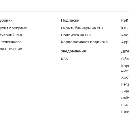
убрики
Подписки
РБК
рхив программ
Скрыть баннеры на РБК
iOS
ечерний РБК
Подписка на РБК
And
 телеканале
Корпоративная подписка
AppG
одключение
Уведомления
Дру
RSS
Обл
Кор
дом
Хос
Рег
Зна
Сайт
РБК
Шко