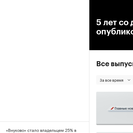
00
5 лет со
опублик
Все выпу
За все время
«Внуково» стало владельцем 25% в