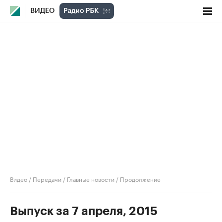
ВИДЕО
Видео
/
Передачи
/
Главные новости
/
Продолжение
Выпуск за 7 апреля, 2015