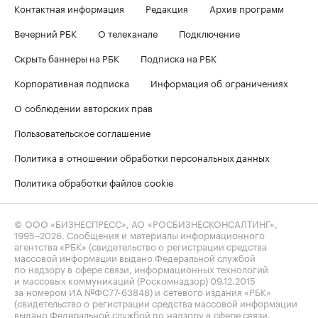
Контактная информация
Редакция
Архив программ
Вечерний РБК
О телеканале
Подключение
Скрыть баннеры на РБК
Подписка на РБК
Корпоративная подписка
Информация об ограничениях
О соблюдении авторских прав
Пользовательское соглашение
Политика в отношении обработки персональных данных
Политика обработки файлов cookie
© ООО «БИЗНЕСПРЕСС», АО «РОСБИЗНЕСКОНСАЛТИНГ»,
1995–2026
. Сообщения и материалы информационного
агентства «РБК» (свидетельство о регистрации средства
массовой информации выдано Федеральной службой
по надзору в сфере связи, информационных технологий
и массовых коммуникаций (Роскомнадзор) 09.12.2015
за номером ИА №ФС77-63848) и сетевого издания «РБК»
(свидетельство о регистрации средства массовой информации
выдано Федеральной службой по надзору в сфере связи,