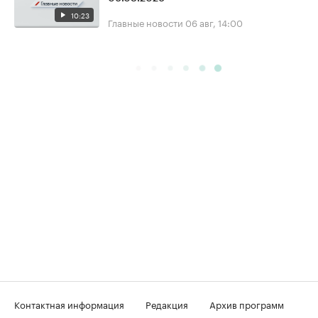
10:23
Главные новости
06 авг, 14:00
Контактная информация
Редакция
Архив программ