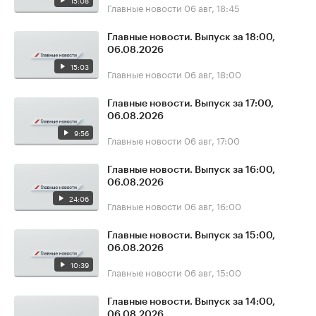
15:08
Главные новости
06 авг, 18:45
Главные новости. Выпуск за 18:00,
06.08.2026
15:03
Главные новости
06 авг, 18:00
Главные новости. Выпуск за 17:00,
06.08.2026
9:56
Главные новости
06 авг, 17:00
Главные новости. Выпуск за 16:00,
06.08.2026
24:06
Главные новости
06 авг, 16:00
Главные новости. Выпуск за 15:00,
06.08.2026
10:39
Главные новости
06 авг, 15:00
Главные новости. Выпуск за 14:00,
06.08.2026