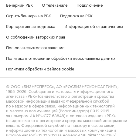
Вечерний РБК
О телеканале
Подключение
Скрыть баннеры на РБК
Подписка на РБК
Корпоративная подписка
Информация об ограничениях
О соблюдении авторских прав
Пользовательское соглашение
Политика в отношении обработки персональных данных
Политика обработки файлов cookie
© ООО «БИЗНЕСПРЕСС», АО «РОСБИЗНЕСКОНСАЛТИНГ»,
1995–2026
. Сообщения и материалы информационного
агентства «РБК» (свидетельство о регистрации средства
массовой информации выдано Федеральной службой
по надзору в сфере связи, информационных технологий
и массовых коммуникаций (Роскомнадзор) 09.12.2015
за номером ИА №ФС77-63848) и сетевого издания «РБК»
(свидетельство о регистрации средства массовой информации
выдано Федеральной службой по надзору в сфере связи,
информационных технологий и массовых коммуникаций
(Роскомнадзор) 03.12.2021 за номером ЭЛ №ФС77-82385)