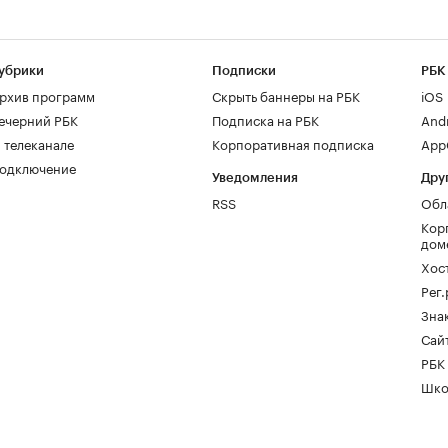
убрики
Подписки
РБК
рхив программ
Скрыть баннеры на РБК
iOS
ечерний РБК
Подписка на РБК
And
 телеканале
Корпоративная подписка
AppG
одключение
Уведомления
Дру
RSS
Обл
Кор
дом
Хос
Рег
Зна
Сайт
РБК
Шко