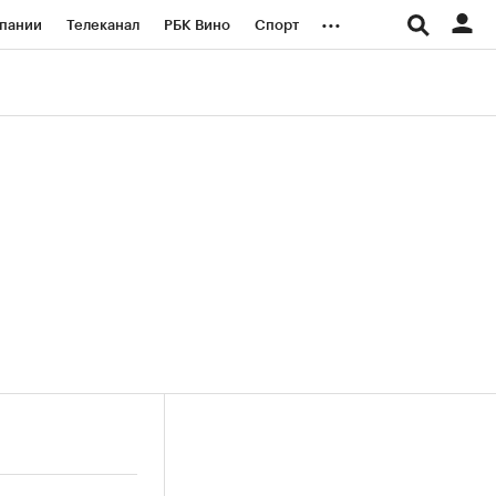
...
пании
Телеканал
РБК Вино
Спорт
ые проекты
Город
Стиль
Крипто
Спецпроекты СПб
логии и медиа
Финансы