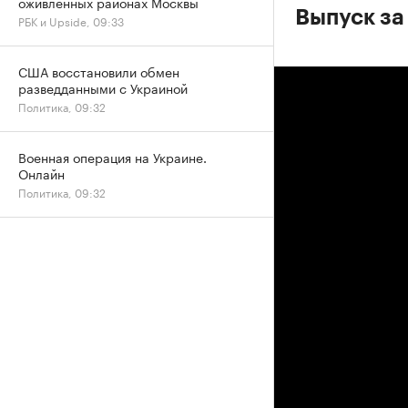
оживленных районах Москвы
Выпуск за
РБК и Upside, 09:33
США восстановили обмен
разведданными с Украиной
Политика, 09:32
Военная операция на Украине.
Онлайн
Политика, 09:32