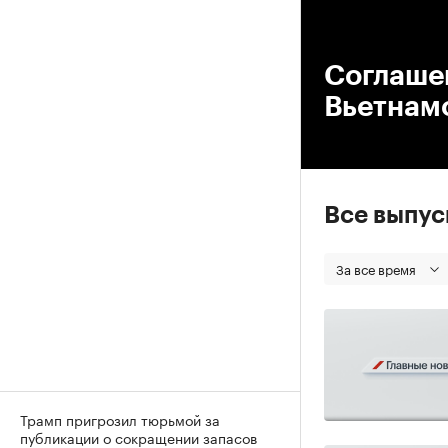
00
Соглашен
Вьетнам
Все выпу
За все время
Трамп пригрозил тюрьмой за
публикации о сокращении запасов