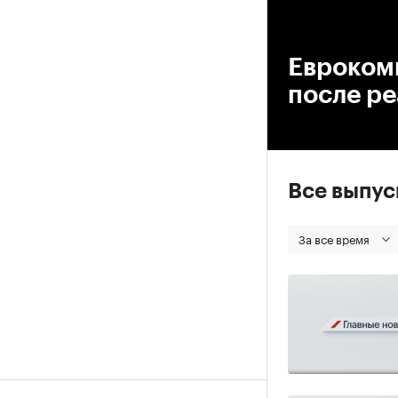
00
Евроком
после р
Все выпу
За все время