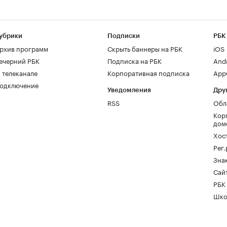
убрики
Подписки
РБК
рхив программ
Скрыть баннеры на РБК
iOS
ечерний РБК
Подписка на РБК
And
 телеканале
Корпоративная подписка
AppG
одключение
Уведомления
Дру
RSS
Обл
Кор
дом
Хос
Рег
Зна
Сайт
РБК
Шко