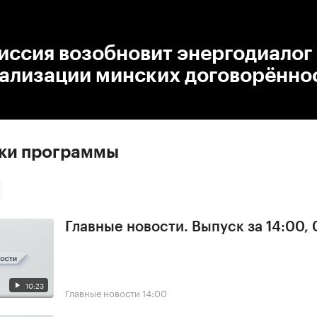
:00
/
00:00
иссия возобновит энергодиалог
еализации минских договорённо
ски программы
Главные новости. Выпуск за 14:00,
10:23
Главные новости
14:00