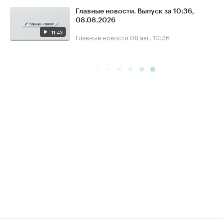
Главные новости. Выпуск за 10:36,
08.08.2026
11:43
Главные новости
08 авг, 10:36