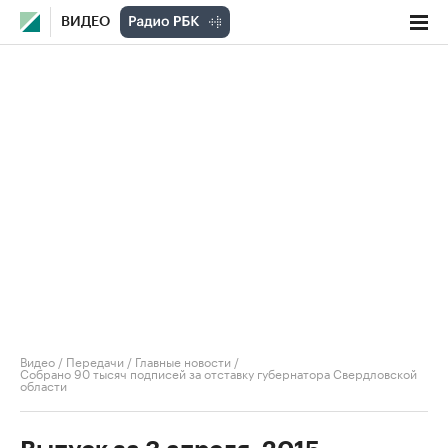
ВИДЕО
Видео
/
Передачи
/
Главные новости
/
Собрано 90 тысяч подписей за отставку губернатора Свердловской
области