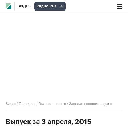
ВИДЕО
Видео
/
Передачи
/
Главные новости
/
Зарплаты россиян падают
Выпуск за 3 апреля, 2015