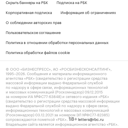
Скрыть баннеры на РБК
Подписка на РБК
Корпоративная подписка
Информация об ограничениях
О соблюдении авторских прав
Пользовательское соглашение
Политика в отношении обработки персональных данных
Политика обработки файлов cookie
© ООО «БИЗНЕСПРЕСС», АО «РОСБИЗНЕСКОНСАЛТИНГ»,
1995–2026
. Сообщения и материалы информационного
агентства «РБК» (свидетельство о регистрации средства
массовой информации выдано Федеральной службой
по надзору в сфере связи, информационных технологий
и массовых коммуникаций (Роскомнадзор) 09.12.2015
за номером ИА №ФС77-63848) и сетевого издания «РБК»
(свидетельство о регистрации средства массовой информации
выдано Федеральной службой по надзору в сфере связи,
информационных технологий и массовых коммуникаций
(Роскомнадзор) 03.12.2021 за номером ЭЛ №ФС77-82385)
сопровождаются пометкой «РБК».
letters@rbc.ru
18+
Владельцем сайта является информационное агентство «РБК».