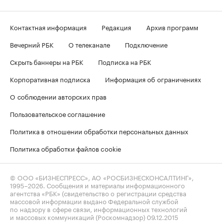
Контактная информация
Редакция
Архив программ
Вечерний РБК
О телеканале
Подключение
Скрыть баннеры на РБК
Подписка на РБК
Корпоративная подписка
Информация об ограничениях
О соблюдении авторских прав
Пользовательское соглашение
Политика в отношении обработки персональных данных
Политика обработки файлов cookie
© ООО «БИЗНЕСПРЕСС», АО «РОСБИЗНЕСКОНСАЛТИНГ»,
1995–2026
. Сообщения и материалы информационного
агентства «РБК» (свидетельство о регистрации средства
массовой информации выдано Федеральной службой
по надзору в сфере связи, информационных технологий
и массовых коммуникаций (Роскомнадзор) 09.12.2015