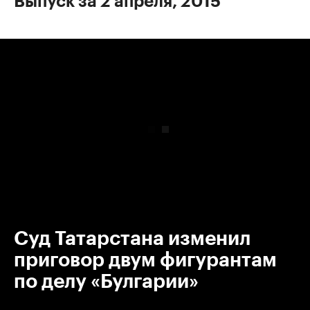
Выпуск за 2 апреля, 2015
00:00
/
00:00
Суд Татарстана изменил
приговор двум фигурантам
по делу «Булгарии»