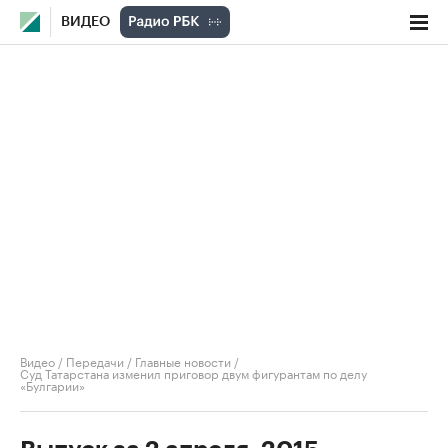
ВИДЕО
Видео
/
Передачи
/
Главные новости
/
Суд Татарстана изменил приговор двум фигурантам по делу
«Булгарии»