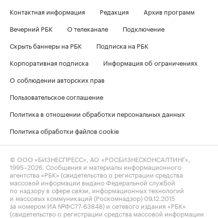
Контактная информация
Редакция
Архив программ
Вечерний РБК
О телеканале
Подключение
Скрыть баннеры на РБК
Подписка на РБК
Корпоративная подписка
Информация об ограничениях
О соблюдении авторских прав
Пользовательское соглашение
Политика в отношении обработки персональных данных
Политика обработки файлов cookie
© ООО «БИЗНЕСПРЕСС», АО «РОСБИЗНЕСКОНСАЛТИНГ»,
1995–2026
. Сообщения и материалы информационного
агентства «РБК» (свидетельство о регистрации средства
массовой информации выдано Федеральной службой
по надзору в сфере связи, информационных технологий
и массовых коммуникаций (Роскомнадзор) 09.12.2015
за номером ИА №ФС77-63848) и сетевого издания «РБК»
(свидетельство о регистрации средства массовой информации