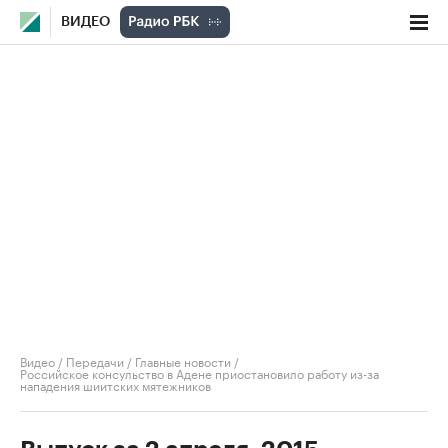
ВИДЕО
Видео
/
Передачи
/
Главные новости
/
Российское консульство в Адене приостановило работу из-за
нападения шиитских мятежников