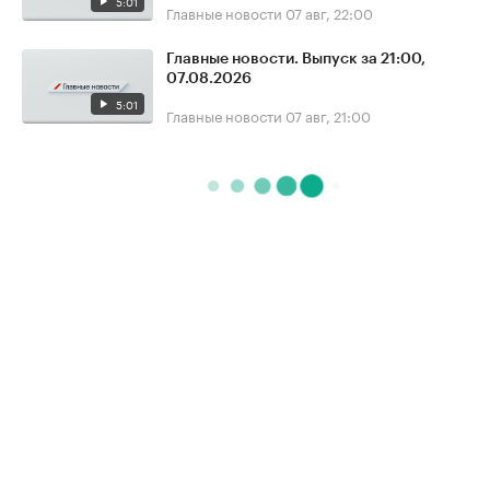
5:01
Главные новости
07 авг, 22:00
Главные новости. Выпуск за 21:00,
07.08.2026
5:01
Главные новости
07 авг, 21:00