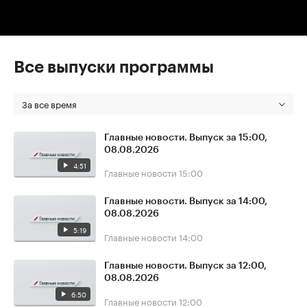
Все выпуски программы
За все время
Главные новости. Выпуск за 15:00,
08.08.2026
4:51
Главные новости
15:00
Главные новости. Выпуск за 14:00,
08.08.2026
5:19
Главные новости
14:00
Главные новости. Выпуск за 12:00,
08.08.2026
6:50
Главные новости
12:00