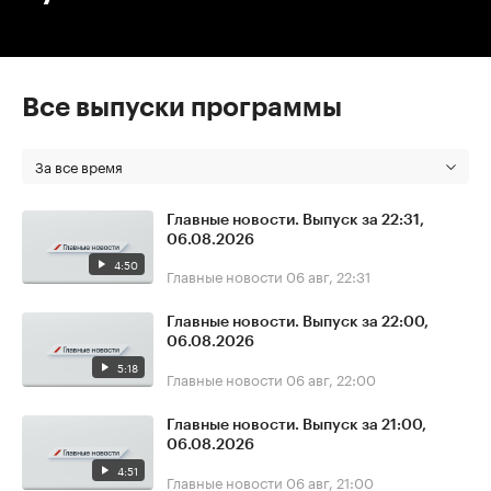
Все выпуски программы
За все время
Главные новости. Выпуск за 22:31,
06.08.2026
4:50
Главные новости
06 авг, 22:31
Главные новости. Выпуск за 22:00,
06.08.2026
5:18
Главные новости
06 авг, 22:00
Главные новости. Выпуск за 21:00,
06.08.2026
4:51
Главные новости
06 авг, 21:00