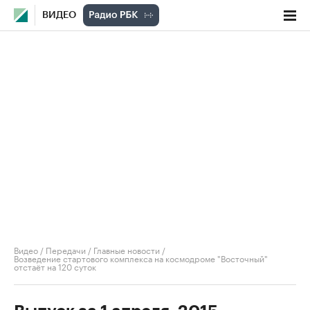
ВИДЕО
Видео
/
Передачи
/
Главные новости
/
Возведение стартового комплекса на космодроме "Восточный"
отстаёт на 120 суток