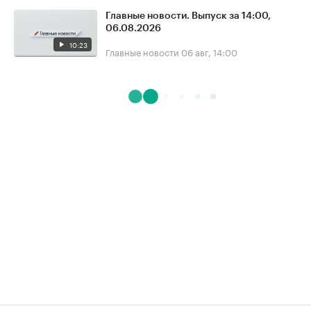
Главные новости. Выпуск за 14:00,
06.08.2026
10:23
Главные новости
06 авг, 14:00