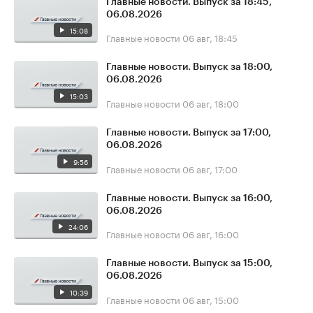
Главные новости. Выпуск за 18:45,
06.08.2026
15:08
Главные новости
06 авг, 18:45
Главные новости. Выпуск за 18:00,
06.08.2026
15:03
Главные новости
06 авг, 18:00
Главные новости. Выпуск за 17:00,
06.08.2026
9:56
Главные новости
06 авг, 17:00
Главные новости. Выпуск за 16:00,
06.08.2026
24:06
Главные новости
06 авг, 16:00
Главные новости. Выпуск за 15:00,
06.08.2026
10:39
Главные новости
06 авг, 15:00