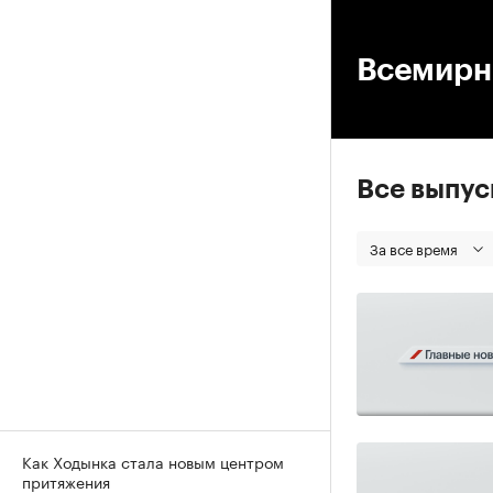
00
Всемирны
Все выпу
За все время
Как Ходынка стала новым центром
притяжения