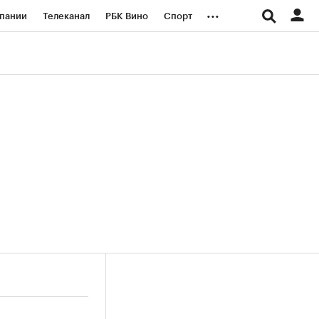
...
пании
Телеканал
РБК Вино
Спорт
ые проекты
Город
Стиль
Крипто
Спецпроекты СПб
логии и медиа
Финансы