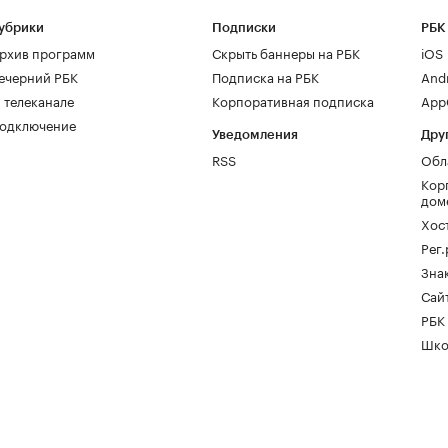
убрики
Подписки
РБК
рхив программ
Скрыть баннеры на РБК
iOS
ечерний РБК
Подписка на РБК
And
 телеканале
Корпоративная подписка
AppG
одключение
Уведомления
Дру
RSS
Обл
Кор
дом
Хос
Рег
Зна
Сайт
РБК
Шко