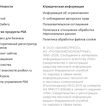
 Новости
Юридическая информация
Информация об ограничениях
roid
О соблюдении авторских прав
allery
Пользовательское соглашение
Политика в отношении обработки
гие продукты РБК
персональных данных
ако для бизнеса
Политика обработки файлов cookie
поративный регистратор
енов
© ООО «БИЗНЕСПРЕСС»,
АО «РОСБИЗНЕСКОНСАЛТИНГ»,
тинг сайтов
1995–2026
. Сообщения и материалы
.решения
информационного агентства «РБК»
(свидетельство о регистрации
комства
средства массовой информации
 знакомств podbor.ru
выдано Федеральной службой
по надзору в сфере связи,
 Курсы
информационных технологий
ла управления РБК
и массовых коммуникаций
(Роскомнадзор) 09.12.2015 за номером
ИА №ФС77-63848) и сетевого издания
«РБК» (свидетельство о регистрации
средства массовой информации
выдано Федеральной службой
по надзору в сфере связи,