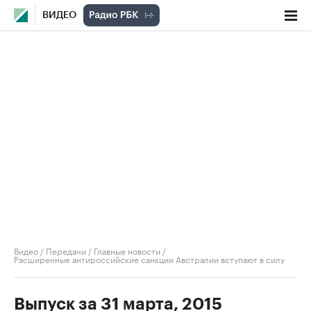
ВИДЕО
Видео
/
Передачи
/
Главные новости
/
Расширенные антироссийские санкции Австралии вступают в силу
Выпуск за 31 марта, 2015