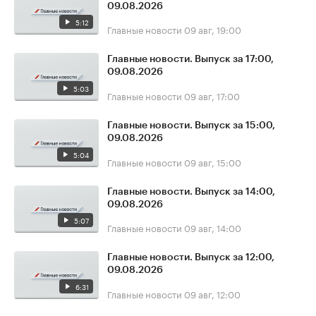
09.08.2026
5:12
Главные новости
09 авг, 19:00
Главные новости. Выпуск за 17:00,
09.08.2026
5:03
Главные новости
09 авг, 17:00
Главные новости. Выпуск за 15:00,
09.08.2026
5:04
Главные новости
09 авг, 15:00
Главные новости. Выпуск за 14:00,
09.08.2026
5:07
Главные новости
09 авг, 14:00
Главные новости. Выпуск за 12:00,
09.08.2026
6:31
Главные новости
09 авг, 12:00