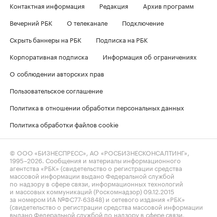
Контактная информация
Редакция
Архив программ
Вечерний РБК
О телеканале
Подключение
Скрыть баннеры на РБК
Подписка на РБК
Корпоративная подписка
Информация об ограничениях
О соблюдении авторских прав
Пользовательское соглашение
Политика в отношении обработки персональных данных
Политика обработки файлов cookie
© ООО «БИЗНЕСПРЕСС», АО «РОСБИЗНЕСКОНСАЛТИНГ»,
1995–2026
. Сообщения и материалы информационного
агентства «РБК» (свидетельство о регистрации средства
массовой информации выдано Федеральной службой
по надзору в сфере связи, информационных технологий
и массовых коммуникаций (Роскомнадзор) 09.12.2015
за номером ИА №ФС77-63848) и сетевого издания «РБК»
(свидетельство о регистрации средства массовой информации
выдано Федеральной службой по надзору в сфере связи,