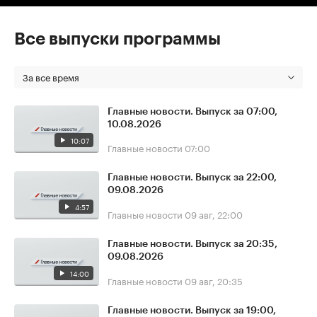
Все выпуски программы
За все время
Главные новости. Выпуск за 07:00,
10.08.2026
10:07
Главные новости
07:00
Главные новости. Выпуск за 22:00,
09.08.2026
4:57
Главные новости
09 авг, 22:00
Главные новости. Выпуск за 20:35,
09.08.2026
14:00
Главные новости
09 авг, 20:35
Главные новости. Выпуск за 19:00,