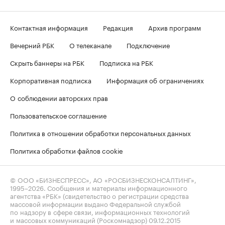
Контактная информация
Редакция
Архив программ
Вечерний РБК
О телеканале
Подключение
Скрыть баннеры на РБК
Подписка на РБК
Корпоративная подписка
Информация об ограничениях
О соблюдении авторских прав
Пользовательское соглашение
Политика в отношении обработки персональных данных
Политика обработки файлов cookie
© ООО «БИЗНЕСПРЕСС», АО «РОСБИЗНЕСКОНСАЛТИНГ»,
1995–2026
. Сообщения и материалы информационного
агентства «РБК» (свидетельство о регистрации средства
массовой информации выдано Федеральной службой
по надзору в сфере связи, информационных технологий
и массовых коммуникаций (Роскомнадзор) 09.12.2015