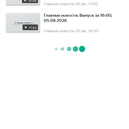
10:06
Главные новости
05 авг, 17:00
Главные новости. Выпуск за 16:00,
05.08.2026
17:04
Главные новости
05 авг, 16:00