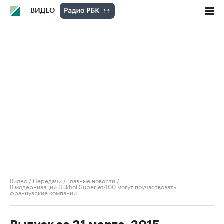
ВИДЕО
Видео
/
Передачи
/
Главные новости
/
В модернизации Sukhoi Superjet-100 могут поучаствовать
французские компании