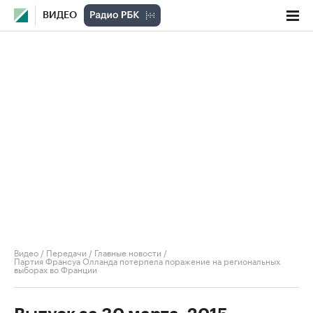
ВИДЕО
Видео
/
Передачи
/
Главные новости
/
Партия Франсуа Олланда потерпела поражение на региональных
выборах во Франции