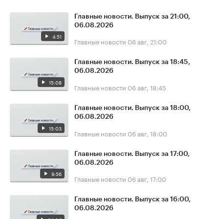
Главные новости. Выпуск за 21:00,
06.08.2026
4:51
Главные новости
06 авг, 21:00
Главные новости. Выпуск за 18:45,
06.08.2026
15:08
Главные новости
06 авг, 18:45
Главные новости. Выпуск за 18:00,
06.08.2026
15:03
Главные новости
06 авг, 18:00
Главные новости. Выпуск за 17:00,
06.08.2026
9:56
Главные новости
06 авг, 17:00
Главные новости. Выпуск за 16:00,
06.08.2026