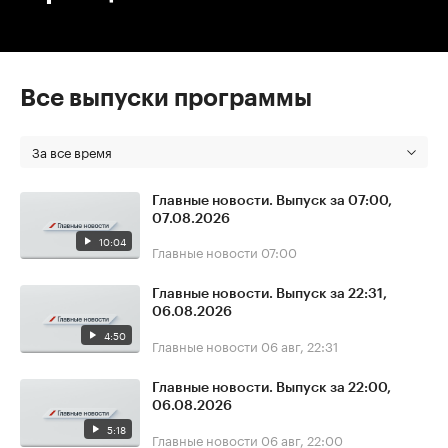
Все выпуски программы
За все время
Главные новости. Выпуск за 07:00,
07.08.2026
10:04
Главные новости
07:00
Главные новости. Выпуск за 22:31,
06.08.2026
4:50
Главные новости
06 авг, 22:31
Главные новости. Выпуск за 22:00,
06.08.2026
5:18
Главные новости
06 авг, 22:00