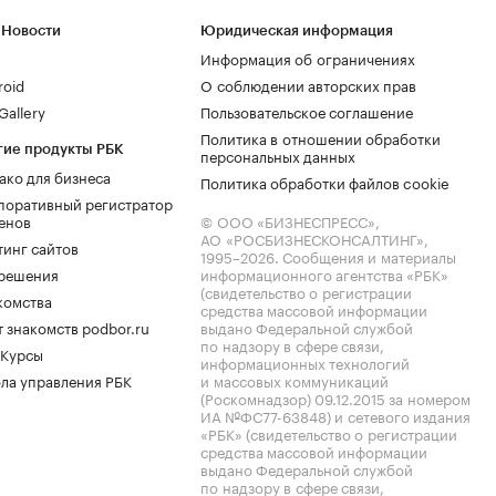
 Новости
Юридическая информация
Информация об ограничениях
roid
О соблюдении авторских прав
allery
Пользовательское соглашение
Политика в отношении обработки
гие продукты РБК
персональных данных
ако для бизнеса
Политика обработки файлов cookie
поративный регистратор
енов
© ООО «БИЗНЕСПРЕСС»,
АО «РОСБИЗНЕСКОНСАЛТИНГ»,
тинг сайтов
1995–2026
. Сообщения и материалы
.решения
информационного агентства «РБК»
(свидетельство о регистрации
комства
средства массовой информации
 знакомств podbor.ru
выдано Федеральной службой
по надзору в сфере связи,
 Курсы
информационных технологий
ла управления РБК
и массовых коммуникаций
(Роскомнадзор) 09.12.2015 за номером
ИА №ФС77-63848) и сетевого издания
«РБК» (свидетельство о регистрации
средства массовой информации
выдано Федеральной службой
по надзору в сфере связи,