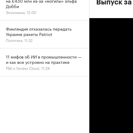
на £430 млн из-за «могилы» эльфа
Выпуск за
Добби
Экономика, 12:00
Финляндия отказалась передать
Украине ракеты Patriot
Политика, 11:32
11 мифов об ИИ в промышленности —
и как все устроено на практике
РБК и Yandex Cloud, 11:28