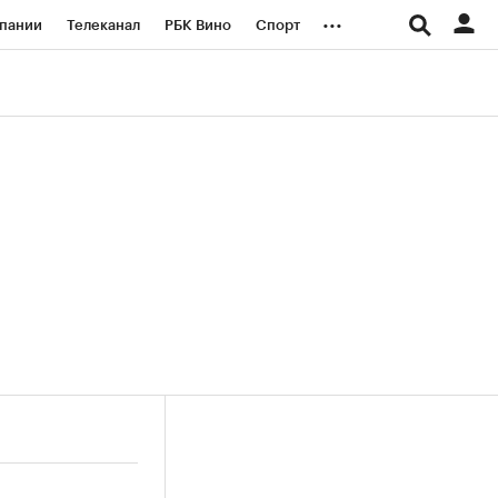
...
пании
Телеканал
РБК Вино
Спорт
ые проекты
Город
Стиль
Крипто
Спецпроекты СПб
логии и медиа
Финансы