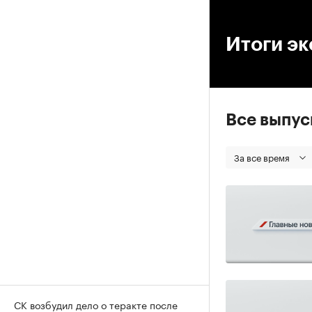
00
Итоги эк
Все выпу
За все время
СК возбудил дело о теракте после