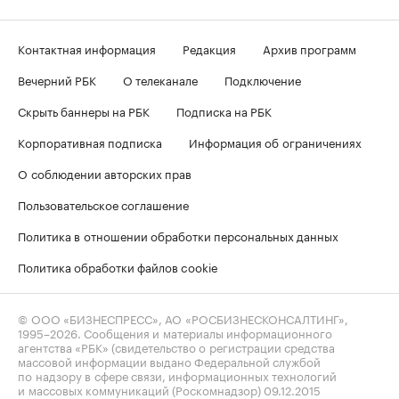
Контактная информация
Редакция
Архив программ
Вечерний РБК
О телеканале
Подключение
Скрыть баннеры на РБК
Подписка на РБК
Корпоративная подписка
Информация об ограничениях
О соблюдении авторских прав
Пользовательское соглашение
Политика в отношении обработки персональных данных
Политика обработки файлов cookie
© ООО «БИЗНЕСПРЕСС», АО «РОСБИЗНЕСКОНСАЛТИНГ»,
1995–2026
. Сообщения и материалы информационного
агентства «РБК» (свидетельство о регистрации средства
массовой информации выдано Федеральной службой
по надзору в сфере связи, информационных технологий
и массовых коммуникаций (Роскомнадзор) 09.12.2015