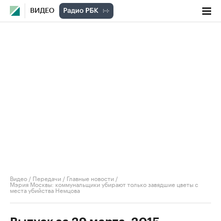
ВИДЕО
Видео
/
Передачи
/
Главные новости
/
Мэрия Москвы: коммунальщики убирают только завядшие цветы с
места убийства Немцова