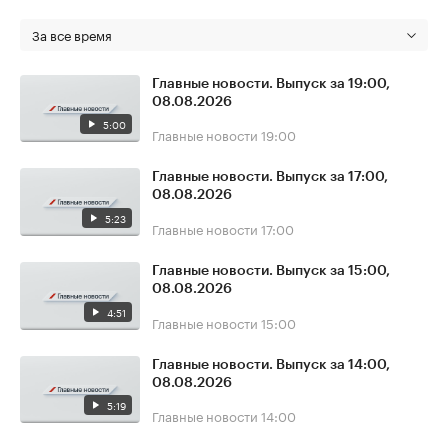
За все время
Главные новости. Выпуск за 19:00,
08.08.2026
5:00
Главные новости
19:00
Главные новости. Выпуск за 17:00,
08.08.2026
5:23
Главные новости
17:00
Главные новости. Выпуск за 15:00,
08.08.2026
4:51
Главные новости
15:00
Главные новости. Выпуск за 14:00,
08.08.2026
5:19
Главные новости
14:00