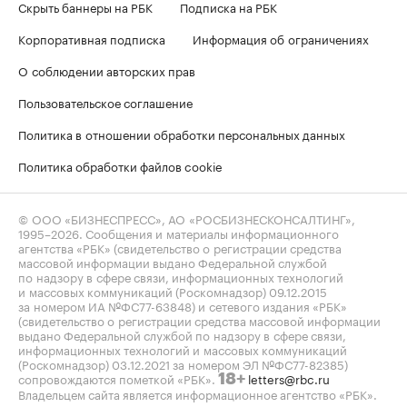
Скрыть баннеры на РБК
Подписка на РБК
Корпоративная подписка
Информация об ограничениях
О соблюдении авторских прав
Пользовательское соглашение
Политика в отношении обработки персональных данных
Политика обработки файлов cookie
© ООО «БИЗНЕСПРЕСС», АО «РОСБИЗНЕСКОНСАЛТИНГ»,
1995–2026
. Сообщения и материалы информационного
агентства «РБК» (свидетельство о регистрации средства
массовой информации выдано Федеральной службой
по надзору в сфере связи, информационных технологий
и массовых коммуникаций (Роскомнадзор) 09.12.2015
за номером ИА №ФС77-63848) и сетевого издания «РБК»
(свидетельство о регистрации средства массовой информации
выдано Федеральной службой по надзору в сфере связи,
информационных технологий и массовых коммуникаций
(Роскомнадзор) 03.12.2021 за номером ЭЛ №ФС77-82385)
сопровождаются пометкой «РБК».
letters@rbc.ru
18+
Владельцем сайта является информационное агентство «РБК».