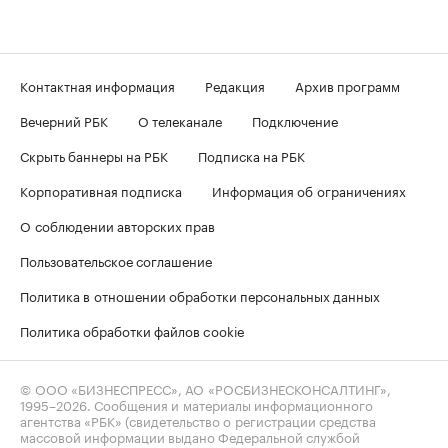
Контактная информация
Редакция
Архив программ
Вечерний РБК
О телеканале
Подключение
Скрыть баннеры на РБК
Подписка на РБК
Корпоративная подписка
Информация об ограничениях
О соблюдении авторских прав
Пользовательское соглашение
Политика в отношении обработки персональных данных
Политика обработки файлов cookie
© ООО «БИЗНЕСПРЕСС», АО «РОСБИЗНЕСКОНСАЛТИНГ»,
1995–2026
. Сообщения и материалы информационного
агентства «РБК» (свидетельство о регистрации средства
массовой информации выдано Федеральной службой