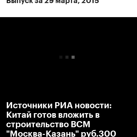
Выпуск за 29 марта, 2015
00:00
/
00:00
Источники РИА новости:
Китай готов вложить в
строительство ВСМ
"Москва-Казань" руб.300