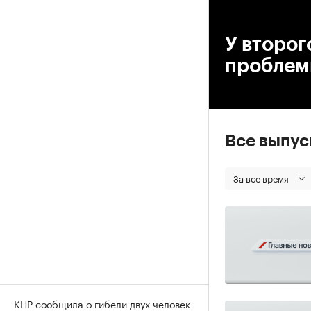
00
У второг
проблем
Все выпу
За все время
КНР сообщила о гибели двух человек