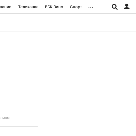
...
пании
Телеканал
РБК Вино
Спорт
ые проекты
Город
Стиль
Крипто
Спецпроекты СПб
логии и медиа
Финансы
ением