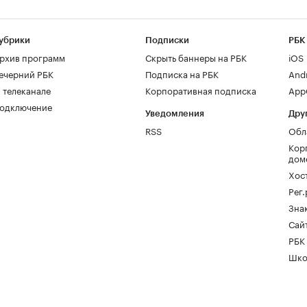
убрики
Подписки
РБК
рхив программ
Скрыть баннеры на РБК
iOS
ечерний РБК
Подписка на РБК
And
 телеканале
Корпоративная подписка
AppG
одключение
Уведомления
Дру
RSS
Обл
Кор
дом
Хос
Рег
Зна
Сайт
РБК
Шко