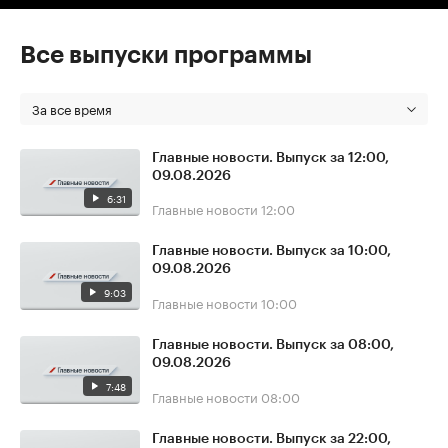
Все выпуски программы
За все время
Главные новости. Выпуск за 12:00,
09.08.2026
6:31
Главные новости
12:00
Главные новости. Выпуск за 10:00,
09.08.2026
9:03
Главные новости
10:00
Главные новости. Выпуск за 08:00,
09.08.2026
7:48
Главные новости
08:00
Главные новости. Выпуск за 22:00,