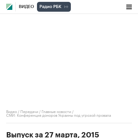
ВИДЕО
Видео
/
Передачи
/
Главные новости
/
СМИ: Конференция доноров Украины под угрозой провала
Выпуск за 27 марта, 2015