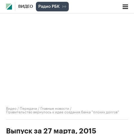
ВИДЕО
Видео
/
Передачи
/
Главные новости
/
Правительство вернулось к идее создания банка "плохих долгов"
Выпуск за 27 марта, 2015