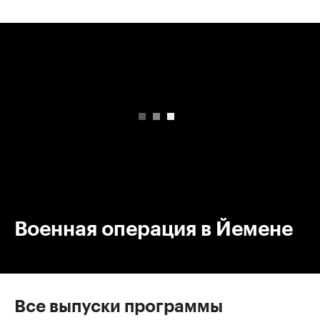
00:00
/
00:00
Военная операция в Йемене
Все выпуски программы