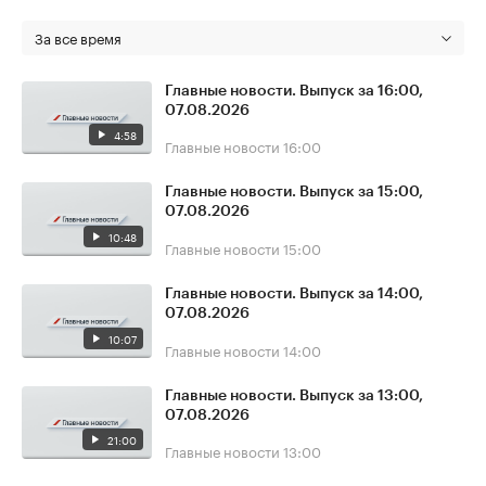
За все время
Главные новости. Выпуск за 16:00,
07.08.2026
4:58
Главные новости
16:00
Главные новости. Выпуск за 15:00,
07.08.2026
10:48
Главные новости
15:00
Главные новости. Выпуск за 14:00,
07.08.2026
10:07
Главные новости
14:00
Главные новости. Выпуск за 13:00,
07.08.2026
21:00
Главные новости
13:00