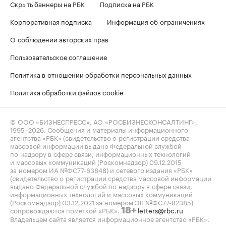
Скрыть баннеры на РБК
Подписка на РБК
Корпоративная подписка
Информация об ограничениях
О соблюдении авторских прав
Пользовательское соглашение
Политика в отношении обработки персональных данных
Политика обработки файлов cookie
© ООО «БИЗНЕСПРЕСС», АО «РОСБИЗНЕСКОНСАЛТИНГ»,
1995–2026
. Сообщения и материалы информационного
агентства «РБК» (свидетельство о регистрации средства
массовой информации выдано Федеральной службой
по надзору в сфере связи, информационных технологий
и массовых коммуникаций (Роскомнадзор) 09.12.2015
за номером ИА №ФС77-63848) и сетевого издания «РБК»
(свидетельство о регистрации средства массовой информации
выдано Федеральной службой по надзору в сфере связи,
информационных технологий и массовых коммуникаций
(Роскомнадзор) 03.12.2021 за номером ЭЛ №ФС77-82385)
сопровождаются пометкой «РБК».
letters@rbc.ru
18+
Владельцем сайта является информационное агентство «РБК».