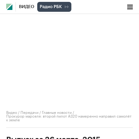
ВИДЕО
Видео
/
Передачи
/
Главные новости
/
Прокурор марселя: второй пилот А320 намеренно направил самолёт
к земле