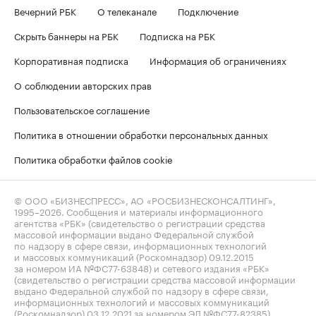
Вечерний РБК
О телеканале
Подключение
Скрыть баннеры на РБК
Подписка на РБК
Корпоративная подписка
Информация об ограничениях
О соблюдении авторских прав
Пользовательское соглашение
Политика в отношении обработки персональных данных
Политика обработки файлов cookie
© ООО «БИЗНЕСПРЕСС», АО «РОСБИЗНЕСКОНСАЛТИНГ»,
1995–2026
. Сообщения и материалы информационного
агентства «РБК» (свидетельство о регистрации средства
массовой информации выдано Федеральной службой
по надзору в сфере связи, информационных технологий
и массовых коммуникаций (Роскомнадзор) 09.12.2015
за номером ИА №ФС77-63848) и сетевого издания «РБК»
(свидетельство о регистрации средства массовой информации
выдано Федеральной службой по надзору в сфере связи,
информационных технологий и массовых коммуникаций
(Роскомнадзор) 03.12.2021 за номером ЭЛ №ФС77-82385)