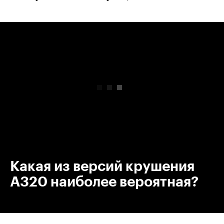
00:00
/
00:00
Какая из версий крушения
А320 наиболее вероятная?