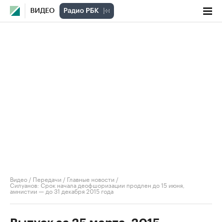
ВИДЕО
Видео
/
Передачи
/
Главные новости
/
Силуанов: Срок начала деофшоризации продлен до 15 июня,
амнистии — до 31 декабря 2015 года