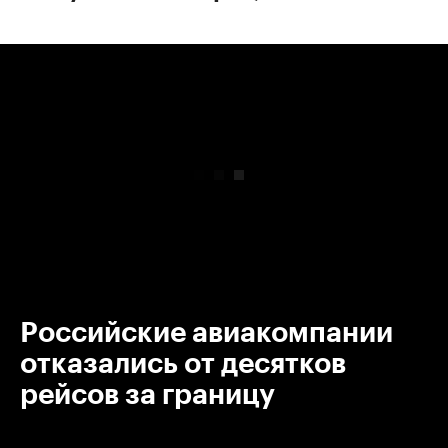
00:00
/
00:00
Российские авиакомпании
отказались от десятков
рейсов за границу