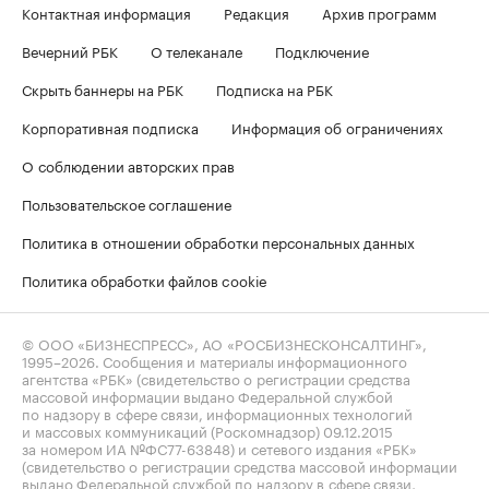
Контактная информация
Редакция
Архив программ
Вечерний РБК
О телеканале
Подключение
Скрыть баннеры на РБК
Подписка на РБК
Корпоративная подписка
Информация об ограничениях
О соблюдении авторских прав
Пользовательское соглашение
Политика в отношении обработки персональных данных
Политика обработки файлов cookie
© ООО «БИЗНЕСПРЕСС», АО «РОСБИЗНЕСКОНСАЛТИНГ»,
1995–2026
. Сообщения и материалы информационного
агентства «РБК» (свидетельство о регистрации средства
массовой информации выдано Федеральной службой
по надзору в сфере связи, информационных технологий
и массовых коммуникаций (Роскомнадзор) 09.12.2015
за номером ИА №ФС77-63848) и сетевого издания «РБК»
(свидетельство о регистрации средства массовой информации
выдано Федеральной службой по надзору в сфере связи,