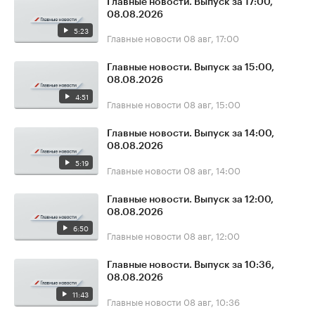
Главные новости. Выпуск за 17:00,
08.08.2026
5:23
Главные новости
08 авг, 17:00
Главные новости. Выпуск за 15:00,
08.08.2026
4:51
Главные новости
08 авг, 15:00
Главные новости. Выпуск за 14:00,
08.08.2026
5:19
Главные новости
08 авг, 14:00
Главные новости. Выпуск за 12:00,
08.08.2026
6:50
Главные новости
08 авг, 12:00
Главные новости. Выпуск за 10:36,
08.08.2026
11:43
Главные новости
08 авг, 10:36