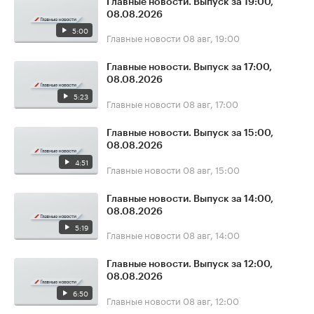
Главные новости. Выпуск за 19:00,
08.08.2026
5:00
Главные новости
08 авг, 19:00
Главные новости. Выпуск за 17:00,
08.08.2026
5:23
Главные новости
08 авг, 17:00
Главные новости. Выпуск за 15:00,
08.08.2026
4:51
Главные новости
08 авг, 15:00
Главные новости. Выпуск за 14:00,
08.08.2026
5:19
Главные новости
08 авг, 14:00
Главные новости. Выпуск за 12:00,
08.08.2026
6:50
Главные новости
08 авг, 12:00