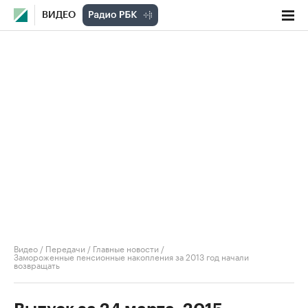
ВИДЕО
Видео
/
Передачи
/
Главные новости
/
Замороженные пенсионные накопления за 2013 год начали
возвращать