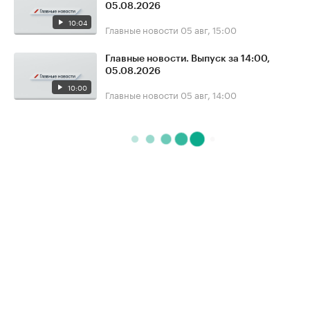
05.08.2026
10:04
Главные новости
05 авг, 15:00
Главные новости. Выпуск за 14:00,
05.08.2026
10:00
Главные новости
05 авг, 14:00