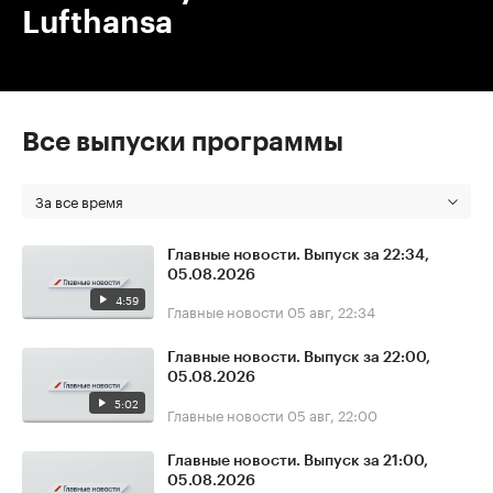
Lufthansa
Все выпуски программы
За все время
Главные новости. Выпуск за 22:34,
05.08.2026
4:59
Главные новости
05 авг, 22:34
Главные новости. Выпуск за 22:00,
05.08.2026
5:02
Главные новости
05 авг, 22:00
Главные новости. Выпуск за 21:00,
05.08.2026