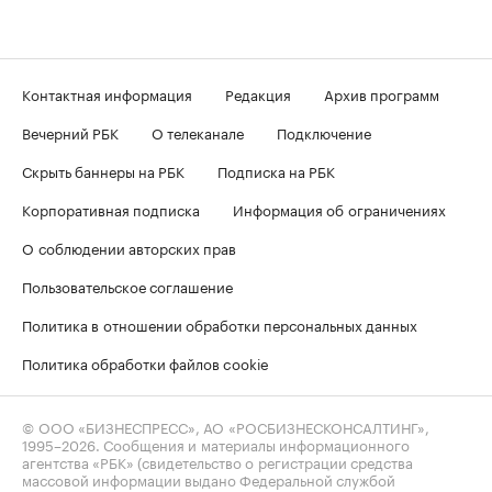
Контактная информация
Редакция
Архив программ
Вечерний РБК
О телеканале
Подключение
Скрыть баннеры на РБК
Подписка на РБК
Корпоративная подписка
Информация об ограничениях
О соблюдении авторских прав
Пользовательское соглашение
Политика в отношении обработки персональных данных
Политика обработки файлов cookie
© ООО «БИЗНЕСПРЕСС», АО «РОСБИЗНЕСКОНСАЛТИНГ»,
1995–2026
. Сообщения и материалы информационного
агентства «РБК» (свидетельство о регистрации средства
массовой информации выдано Федеральной службой