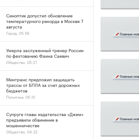
Синоптик допустил обновление
температурного рекорда в Москве 7
августа
Город, 05:56
Умерла заслуженный тренер России
по фехтованию Фаина Саевич
Общество, 05:27
Минтранс предложил защищать
трассы от БПЛА за счет дорожных
бюджетов
Политика, 05:15
Супруге главы издательства «Джем»
предъявили обвинение в
мошенничестве
Общество, 04:32