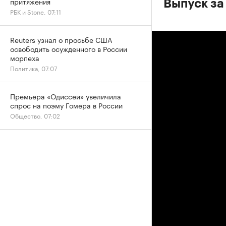
притяжения
Выпуск за
РБК и Stone, 07:11
Reuters узнал о просьбе США
освободить осужденного в России
морпеха
Политика, 07:07
Премьера «Одиссеи» увеличила
спрос на поэму Гомера в России
Общество, 07:02