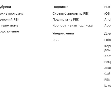
убрики
Подписки
РБК
рхив программ
Скрыть баннеры на РБК
iOS
ечерний РБК
Подписка на РБК
And
 телеканале
Корпоративная подписка
AppG
одключение
Уведомления
Дру
RSS
Обл
Кор
дом
Хос
Рег
Зна
Сайт
РБК
Шко