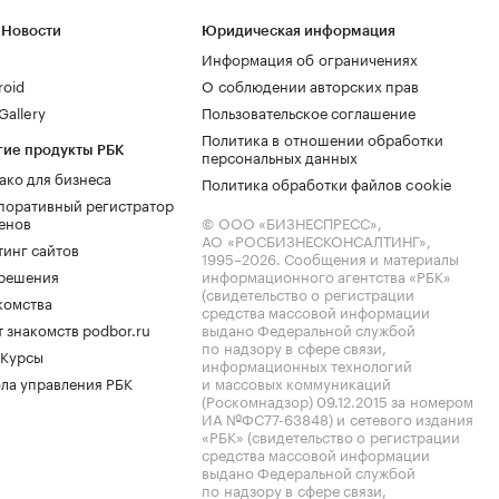
 Новости
Юридическая информация
Информация об ограничениях
roid
О соблюдении авторских прав
allery
Пользовательское соглашение
Политика в отношении обработки
гие продукты РБК
персональных данных
ако для бизнеса
Политика обработки файлов cookie
поративный регистратор
енов
© ООО «БИЗНЕСПРЕСС»,
АО «РОСБИЗНЕСКОНСАЛТИНГ»,
тинг сайтов
1995–2026
. Сообщения и материалы
.решения
информационного агентства «РБК»
(свидетельство о регистрации
комства
средства массовой информации
 знакомств podbor.ru
выдано Федеральной службой
по надзору в сфере связи,
 Курсы
информационных технологий
ла управления РБК
и массовых коммуникаций
(Роскомнадзор) 09.12.2015 за номером
ИА №ФС77-63848) и сетевого издания
«РБК» (свидетельство о регистрации
средства массовой информации
выдано Федеральной службой
по надзору в сфере связи,