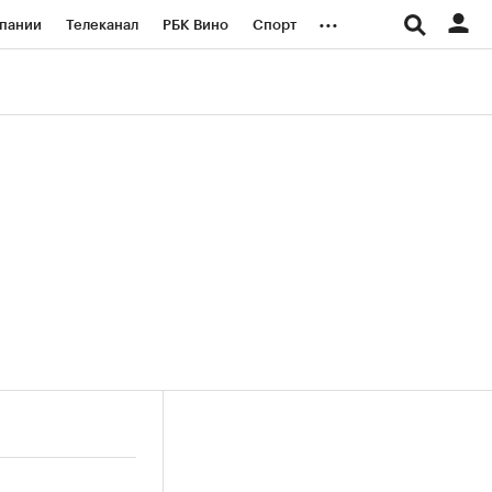
...
пании
Телеканал
РБК Вино
Спорт
ые проекты
Город
Стиль
Крипто
Спецпроекты СПб
логии и медиа
Финансы