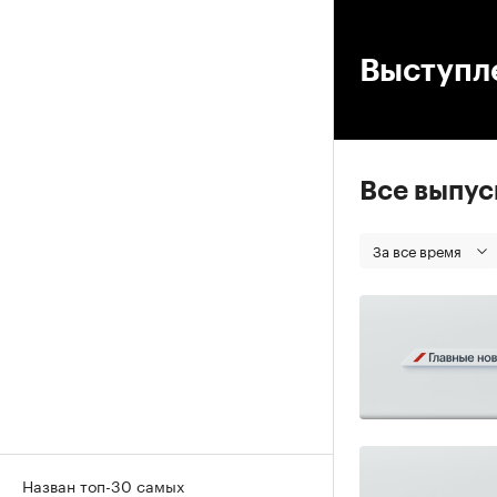
00
Выступл
Все выпу
За все время
Назван топ-30 самых