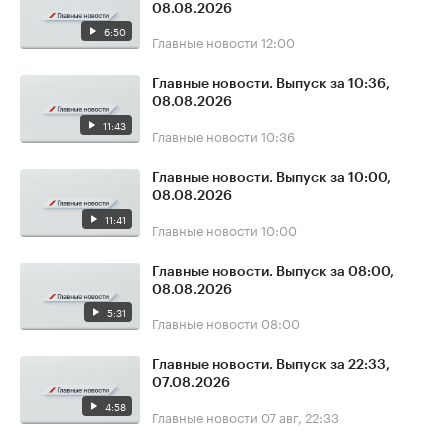
08.08.2026
6:50
Главные новости
12:00
Главные новости. Выпуск за 10:36,
08.08.2026
11:43
Главные новости
10:36
Главные новости. Выпуск за 10:00,
08.08.2026
11:41
Главные новости
10:00
Главные новости. Выпуск за 08:00,
08.08.2026
5:31
Главные новости
08:00
Главные новости. Выпуск за 22:33,
07.08.2026
4:58
Главные новости
07 авг, 22:33