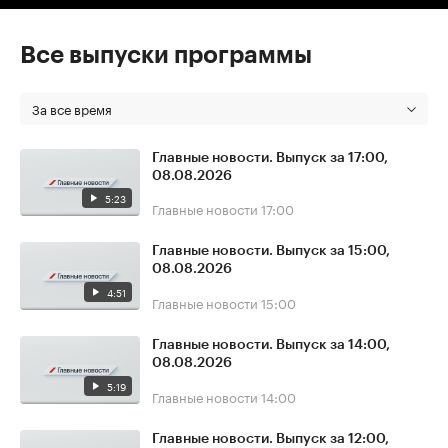
Все выпуски программы
За все время
Главные новости. Выпуск за 17:00,
08.08.2026
5:23
Главные новости
17:00
Главные новости. Выпуск за 15:00,
08.08.2026
4:51
Главные новости
15:00
Главные новости. Выпуск за 14:00,
08.08.2026
5:19
Главные новости
14:00
Главные новости. Выпуск за 12:00,