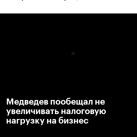
00:00
/
00:00
Медведев пообещал не
увеличивать налоговую
нагрузку на бизнес