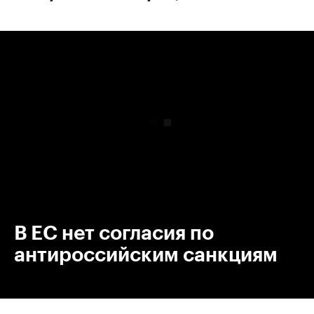
00:00
/
00:00
В ЕС нет согласия по
антироссийским санкциям