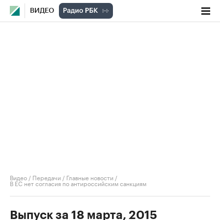
ВИДЕО
Видео
/
Передачи
/
Главные новости
/
В ЕС нет согласия по антироссийским санкциям
Выпуск за 18 марта, 2015