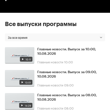
Все выпуски программы
За все время
Главные новости. Выпуск за 10:00,
10.08.2026
10:11
Главные новости
10:00
Главные новости. Выпуск за 09:00,
10.08.2026
13:01
Главные новости
09:00
Главные новости. Выпуск за 08:00,
10.08.2026
14:29
Главные новости
08:00