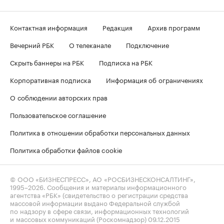
Контактная информация
Редакция
Архив программ
Вечерний РБК
О телеканале
Подключение
Скрыть баннеры на РБК
Подписка на РБК
Корпоративная подписка
Информация об ограничениях
О соблюдении авторских прав
Пользовательское соглашение
Политика в отношении обработки персональных данных
Политика обработки файлов cookie
© ООО «БИЗНЕСПРЕСС», АО «РОСБИЗНЕСКОНСАЛТИНГ»,
1995–2026
. Сообщения и материалы информационного
агентства «РБК» (свидетельство о регистрации средства
массовой информации выдано Федеральной службой
по надзору в сфере связи, информационных технологий
и массовых коммуникаций (Роскомнадзор) 09.12.2015