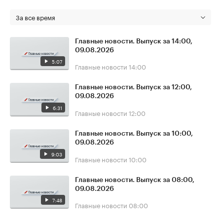
За все время
Главные новости. Выпуск за 14:00,
09.08.2026
5:07
Главные новости
14:00
Главные новости. Выпуск за 12:00,
09.08.2026
6:31
Главные новости
12:00
Главные новости. Выпуск за 10:00,
09.08.2026
9:03
Главные новости
10:00
Главные новости. Выпуск за 08:00,
09.08.2026
7:48
Главные новости
08:00