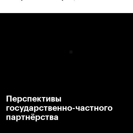
00:00
/
00:00
Перспективы
государственно-частного
партнёрства