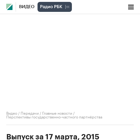
ВИДЕО
Видео
/
Передачи
/
Главные новости
/
Перспективы государственно-частного партнёрства
Выпуск за 17 марта, 2015