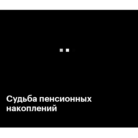
00:00
/
00:00
Судьба пенсионных
накоплений