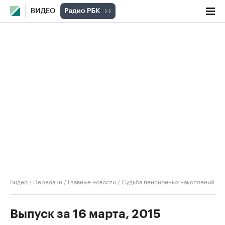
ВИДЕО
Видео
/
Передачи
/
Главные новости
/
Судьба пенсионных накоплений
Выпуск за 16 марта, 2015